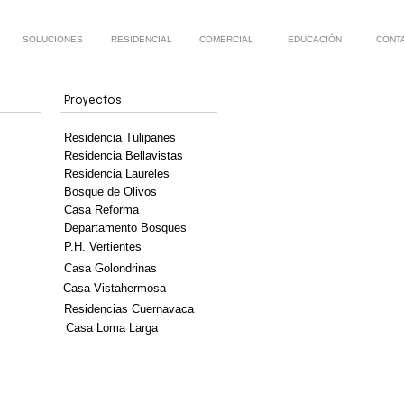
SOLUCIONES
RESIDENCIAL
COMERCIAL
EDUCACIÓN
CONT
Proyectos
Residencia Tulipanes
Residencia Bellavistas
Residencia Laureles
Bosque de Olivos
Casa Reforma
Departamento Bosques
P.H. Vertientes
Casa Golondrinas
Casa Vistahermosa
Residencias Cuernavaca
Casa Loma Larga